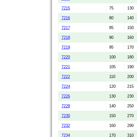
7215
75
130
7216
80
140
7217
85
150
7218
90
160
7219
95
170
7220
100
180
7221
105
190
7222
110
200
7224
120
215
7226
130
230
7228
140
250
7230
150
270
7232
160
290
7234
170
310