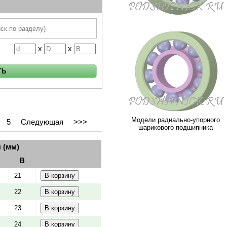
x
x
Модели радиально-упорного
5
Следующая
>>>
шарикового подшипника
 (мм)
B
21
22
23
24