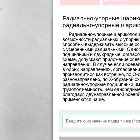
Радиально-упорные шарик
радиально-упорные шарик
Радиально-упорные шарикоподш
возможности радиальных и упорны
способны выдерживать высокие осе
с умеренными радиальными. Одно
подшипники и двухрядные, согласо
схеме, допускают приложение осево
направлении. В случае если осева
в обоих направлениях, согласован
производиться как встречно, по О-о
разнонаправлено, по X-образной с
радиально-упорные подшипники и
грузоподъемность, чем однорядные 
благодаря двунаправленной осевой
применяются чаще.