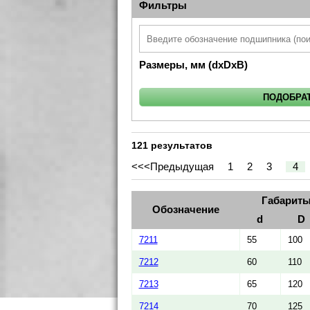
Фильтры
Размеры, мм (dxDxB)
121 результатов
<<<
Предыдущая
1
2
3
4
Габариты
Обозначение
d
D
7211
55
100
7212
60
110
7213
65
120
7214
70
125