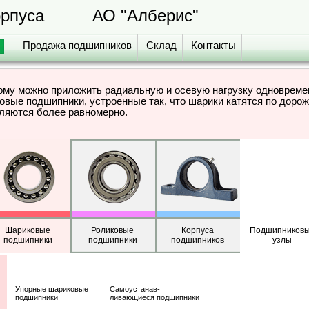
орпуса
АО "Алберис"
Продажа подшипников
Склад
Контакты
рому можно приложить радиальную и осевую нагрузку одновре
вые подшипники, устроенные так, что шарики катятся по доро
еляются более равномерно.
Шариковые
Роликовые
Корпуса
Подшипников
подшипники
подшипники
подшипников
узлы
Упорные шариковые
Самоустанав-
подшипники
ливающиеся подшипники