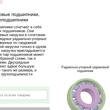
овые подшипники,
оподшипники
ипники сочетают в себе
х подшипников. Они
вые нагрузки в сочетании
рядные радиально-упорные
ванные по тандемной
й нагрузки только в одном
я нагрузка прикладывается
ие пар подшипников может
бразной схеме, так и
хеме. Двухрядные
меют вдвое большую
Радиально-упорный шариковый
такого же размера, и
подшипник
 грузоподъемности