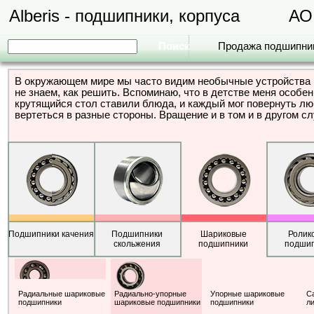
Alberis - подшипники, корпуса
АО
Продажа подшипни
В окружающем мире мы часто видим необычные устройства и
не знаем, как решить. Вспоминаю, что в детстве меня особе
крутящийся стол ставили блюда, и каждый мог повернуть лю
вертеться в разные стороны. Вращение и в том и в другом с
Подшипники качения
Подшипники
Шариковые
Ролик
скольжения
подшипники
подши
Радиальные шариковые
Радиально-упорные
Упорные шариковые
С
подшипники
шариковые подшипники
подшипники
л