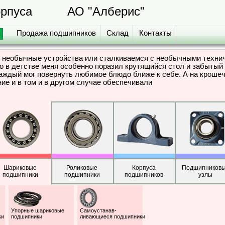
орпуса
АО "Алберис"
Продажа подшипников
Склад
Контакты
необычные устройства или сталкиваемся с необычными техниче
то в детстве меня особенно поразил крутящийся стол и забытый
каждый мог повернуть любимое блюдо ближе к себе. А на кроше
ие и в том и в другом случае обеспечивали
Шариковые
Роликовые
Корпуса
Подшипников
подшипники
подшипники
подшипников
узлы
Упорные шариковые
Самоустанав-
ки
подшипники
ливающиеся подшипники