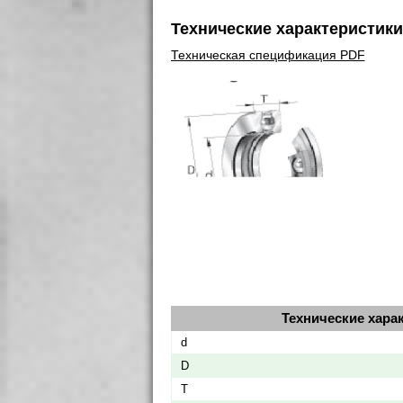
Технические характеристик
Технические хара
d
D
T