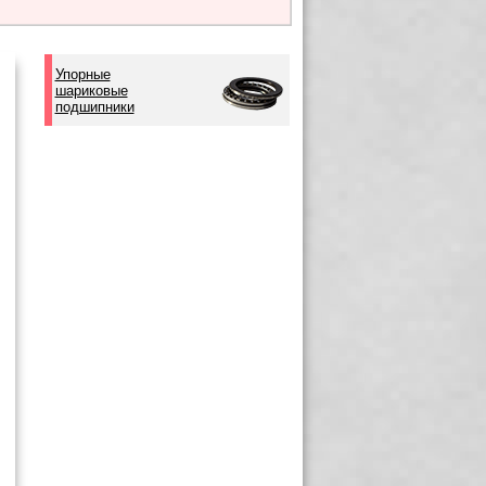
Упорные
шариковые
подшипники