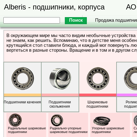
Alberis - подшипники, корпуса
АО
Продажа подшипни
В окружающем мире мы часто видим необычные устройства и
не знаем, как решить. Вспоминаю, что в детстве меня особе
крутящийся стол ставили блюда, и каждый мог повернуть лю
вертеться в разные стороны. Вращение и в том и в другом с
Подшипники качения
Подшипники
Шариковые
Ролик
скольжения
подшипники
подши
Радиальные шариковые
Радиально-упорные
Упорные шариковые
С
подшипники
шариковые подшипники
подшипники
л