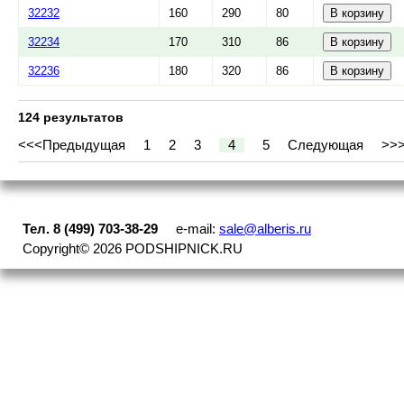
32232
160
290
80
32234
170
310
86
32236
180
320
86
124 результатов
<<<
Предыдущая
1
2
3
4
5
Следующая
>>
Тел. 8 (499) 703-38-29
e-mail:
sale@alberis.ru
Copyright©
2026
PODSHIPNICK.RU