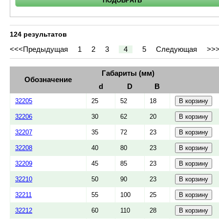
124 результатов
<<<
Предыдущая
1
2
3
4
5
Следующая
>>
Габариты (мм)
Обозначение
d
D
B
32205
25
52
18
32206
30
62
20
32207
35
72
23
32208
40
80
23
32209
45
85
23
32210
50
90
23
32211
55
100
25
32212
60
110
28