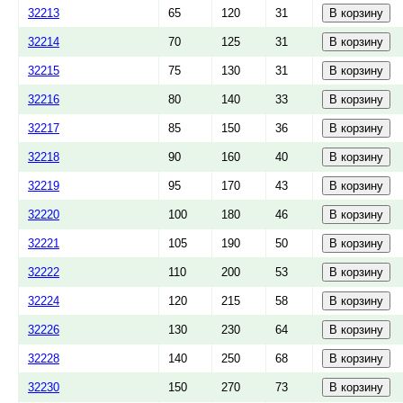
32213
65
120
31
32214
70
125
31
32215
75
130
31
32216
80
140
33
32217
85
150
36
32218
90
160
40
32219
95
170
43
32220
100
180
46
32221
105
190
50
32222
110
200
53
32224
120
215
58
32226
130
230
64
32228
140
250
68
32230
150
270
73