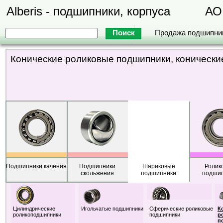
Alberis - подшипники, корпуса
АО
Продажа подшипни
Конические роликовые подшипники, коническ
Подшипники качения
Подшипники
Шариковые
Ролик
скольжения
подшипники
подши
Цилиндрические
Игольчатые подшипники
Сферические роликовые
К
роликоподшипники
подшипники
р
п